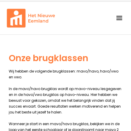
<b>Zoeken<b>
Onderwijs
Begeleiding
Onze brugklassen
Schoolorganisatie
Wij hebben de volgende brugklassen: mavo/havo, havo/vwo
Info voor groep 7 en 8
en vwo.
Zoeken
In de mavo/havo brugklas wordt op mavo-niveau lesgegeven
en in de havo/vwo brugklas op havo-niveau. Hier hebben we
bewust voor gekozen, omdat we het belangrijk vinden dat jij
succes ervaart. Goede resultaten werken motiverend en helpen
jou het beste uit jezelf te halen.
Wanneer je start in een mavo/havo brugklas, bekijken we in de
loop van het eerste schooljaar of je doorstroomt naar mavo 2