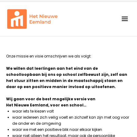
<b>Zoeken<b>
Onderwijs
Begeleiding
Onze missie en visie omschrijven we als volgt:
Schoolorganisatie
We willen dat leerlingen aan het eind van de
schoolloopbaan bij ons op school zelfbewust zijn, zelf aan
Info voor groep 7 en 8
het stuur zitten en midden in de maatschappij staan en
daar op een positieve manier invloed op uitoefenen.
Zoeken
Wij gaan voor de best mogelijke versie van
Het Nieuwe Eemland,
voor een school…
waar iets te kiezen valt
waar iedereen zich veilig voelt en zichzelf kan zijn met oog voor
de ander en de omgeving
waar we met een positieve blik naar elkaar kijken
waar niet alleen het resultaat, maar ook de persoonlijke