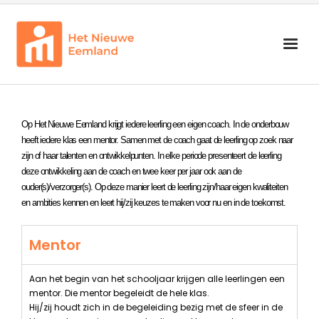
<b>Zoeken<b>
Onderwijs
Op Het Nieuwe Eemland krijgt iedere leerling een eigen coach. In de onderbouw
Begeleiding
heeft iedere klas een mentor. Samen met de coach gaat de leerling op zoek naar
Schoolorganisatie
zijn of haar talenten en ontwikkelpunten. In elke periode presenteert de leerling
deze ontwikkeling aan de coach en twee keer per jaar ook aan de
Info voor groep 7 en 8
ouder(s)/verzorger(s). Op deze manier leert de leerling zijn/haar eigen kwaliteiten
en ambities kennen en leert hij/zij keuzes te maken voor nu en in de toekomst.
Zoeken
Mentor
Aan het begin van het schooljaar krijgen alle leerlingen een
mentor. Die mentor begeleidt de hele klas.
Hij/zij houdt zich in de begeleiding bezig met de sfeer in de