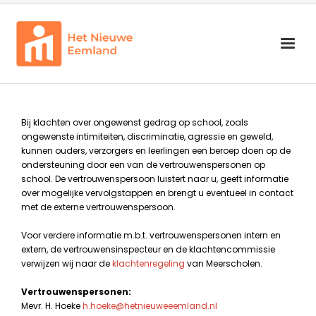
<b>Zoeken<b>
Onderwijs
Bij klachten over ongewenst gedrag op school, zoals
Begeleiding
ongewenste intimiteiten, discriminatie, agressie en geweld,
kunnen ouders, verzorgers en leerlingen een beroep doen op de
Schoolorganisatie
ondersteuning door een van de vertrouwenspersonen op
school. De vertrouwenspersoon luistert naar u, geeft informatie
Info voor groep 7 en 8
over mogelijke vervolgstappen en brengt u eventueel in contact
Zoeken
met de externe vertrouwenspersoon.
Voor verdere informatie m.b.t. vertrouwenspersonen intern en
extern, de vertrouwensinspecteur en de klachtencommissie
verwijzen wij naar de
klachtenregeling
van Meerscholen.
Vertrouwenspersonen:
Mevr. H. Hoeke
h.hoeke@hetnieuweeemland.nl