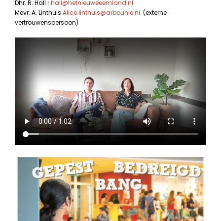
Dhr. R. Hall
r.hall@hetnieuweeemland.nl
Mevr. A. Linthuis
Alice.linthuis@arbounie.nl
(externe
vertrouwenspersoon)